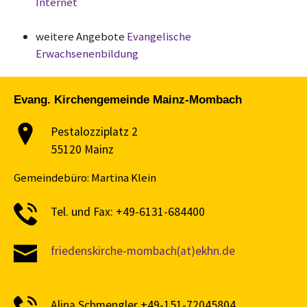
Internet
weitere Angebote
Evangelische
Erwachsenenbildung
Evang. Kirchengemeinde Mainz-Mombach
Pestalozziplatz 2
55120 Mainz
Gemeindebüro: Martina Klein
Tel. und Fax: +49-6131-684400
friedenskirche-mombach(at)ekhn.de
Alina Schmengler +49-151-72045804